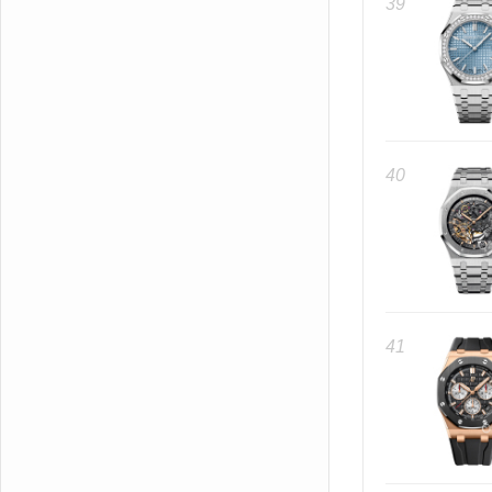
39
40
41