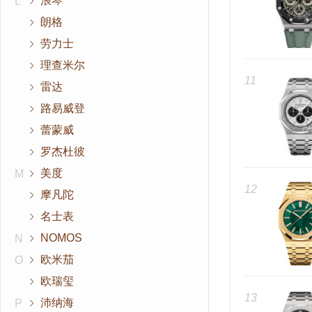
浪琴
L
朗格
劳力士
理查米尔
11
雷达
路易威登
蕾蒙威
罗杰杜彼
美度
M
12
摩凡陀
名士表
NOMOS
N
欧米茄
O
欧瑞玺
13
沛纳海
P