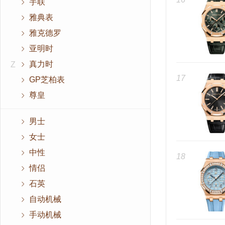
宇联
雅典表
雅克德罗
亚明时
真力时
Z
17
GP芝柏表
尊皇
男士
女士
中性
18
情侣
石英
自动机械
手动机械