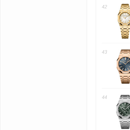
42
43
44