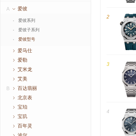
爱彼
A
2
爱彼系列
爱彼子系列
爱彼型号
爱马仕
爱勒
3
艾米龙
艾美
百达翡丽
B
北京表
宝珀
4
宝玑
百年灵
波尔