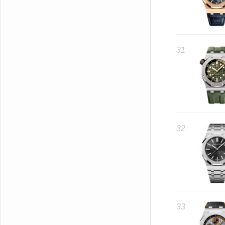
31
32
33