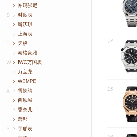
帕玛强尼
时度表
S
斯沃琪
上海表
14
天梭
T
泰格豪雅
IWC万国表
W
万宝龙
WEMPE
15
雪铁纳
X
西铁城
香奈儿
萧邦
宇舶表
Y
16