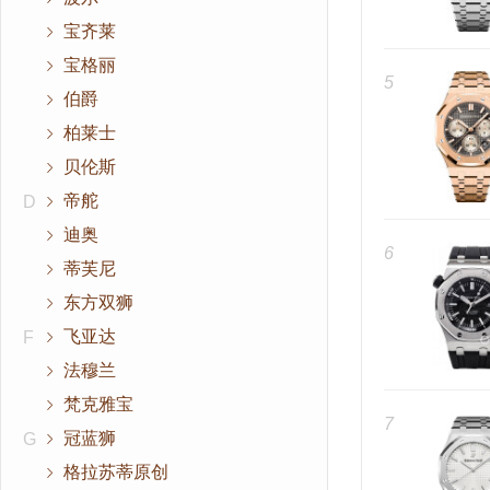
宝齐莱
宝格丽
5
伯爵
柏莱士
贝伦斯
帝舵
D
迪奥
6
蒂芙尼
东方双狮
飞亚达
F
法穆兰
梵克雅宝
7
冠蓝狮
G
格拉苏蒂原创