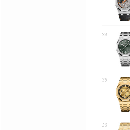
34
35
36