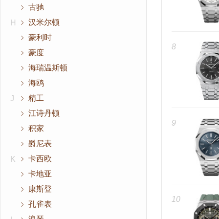
古驰
汉米尔顿
H
豪利时
8
豪度
海瑞温斯顿
海鸥
精工
J
江诗丹顿
9
积家
爵尼表
卡西欧
K
卡地亚
康斯登
10
孔雀表