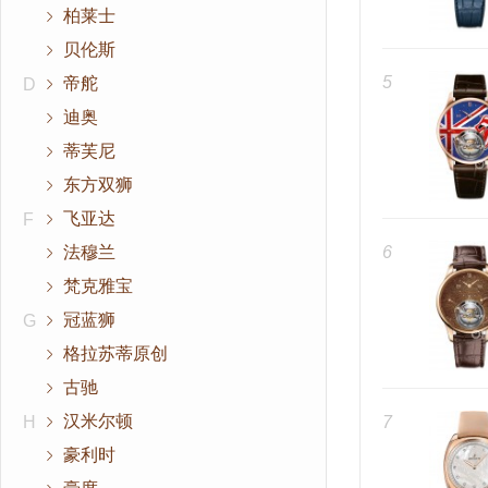
柏莱士
贝伦斯
5
帝舵
D
迪奥
蒂芙尼
东方双狮
飞亚达
F
法穆兰
6
梵克雅宝
冠蓝狮
G
格拉苏蒂原创
古驰
汉米尔顿
H
7
豪利时