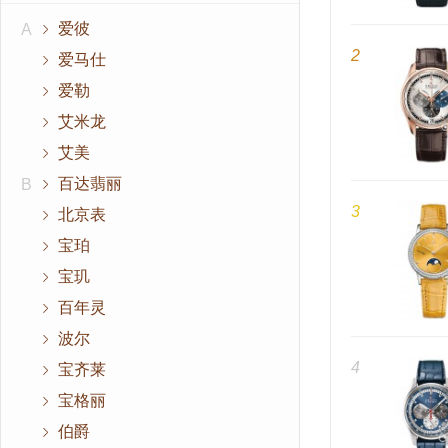
爱彼
A
2
爱马仕
爱勒
艾米龙
艾美
百达翡丽
B
3
北京表
宝珀
宝玑
百年灵
波尔
4
宝齐莱
宝格丽
伯爵