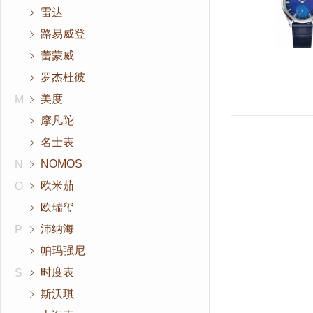
雷达
路易威登
蕾蒙威
罗杰杜彼
美度
M
摩凡陀
名士表
NOMOS
N
欧米茄
O
欧瑞玺
沛纳海
P
帕玛强尼
时度表
S
斯沃琪