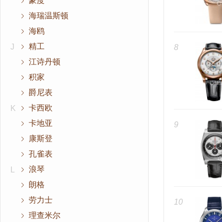
豪度
海瑞温斯顿
海鸥
精工
J
8
江诗丹顿
积家
爵尼表
卡西欧
K
卡地亚
9
康斯登
孔雀表
浪琴
L
朗格
劳力士
10
理查米尔