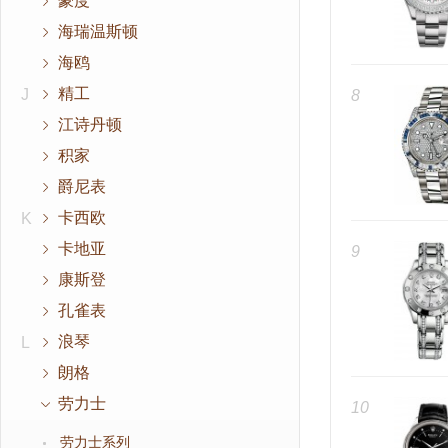
豪度
海瑞温斯顿
海鸥
精工
J
8
江诗丹顿
积家
爵尼表
卡西欧
K
卡地亚
9
康斯登
孔雀表
浪琴
L
朗格
劳力士
10
劳力士系列