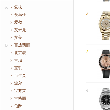
爱彼
A
2
爱马仕
爱勒
艾米龙
艾美
百达翡丽
B
3
北京表
宝珀
宝玑
百年灵
波尔
4
宝齐莱
宝格丽
伯爵