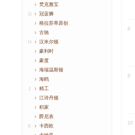
梵克雅宝
冠蓝狮
G
格拉苏蒂原创
8
古驰
汉米尔顿
H
豪利时
豪度
海瑞温斯顿
9
海鸥
精工
J
江诗丹顿
积家
爵尼表
10
卡西欧
K