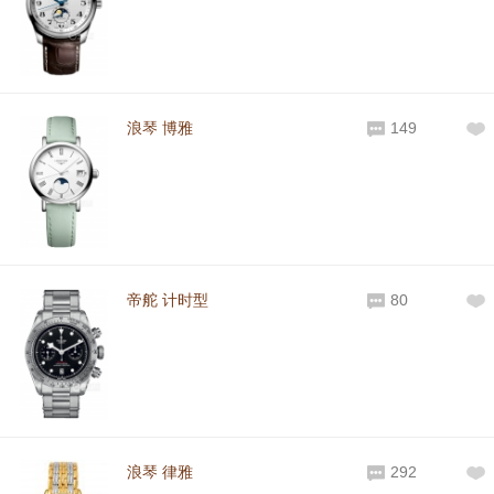
浪琴 博雅
149
帝舵 计时型
80
浪琴 律雅
292