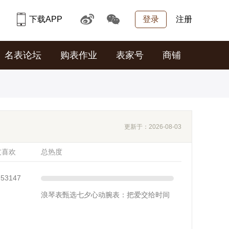
下载APP
登录
注册
名表论坛
购表作业
表家号
商铺
更新于：2026-08-03
友喜欢
总热度
53147
浪琴表甄选七夕心动腕表：把爱交给时间