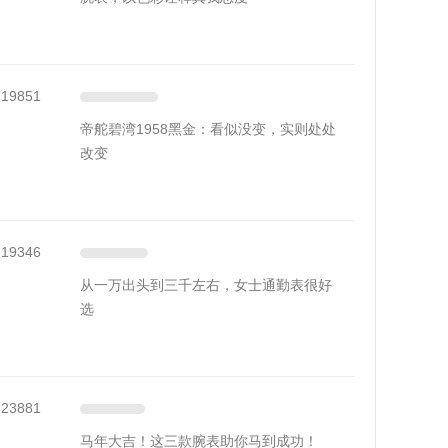
19851
帝舵碧湾1958黑金：看似没变，实则处处
改变
19346
从一万出头到三千左右，女士通勤表很好
选
23881
马年大吉！这三款腕表助你马到成功！