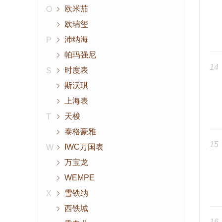
欧米茄
O
欧瑞玺
沛纳海
P
帕玛强尼
14
时度表
S
斯沃琪
上海表
天梭
T
泰格豪雅
15
IWC万国表
W
万宝龙
WEMPE
雪铁纳
X
西铁城
16