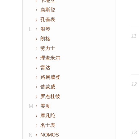
卡地亚
康斯登
孔雀表
浪琴
L
11
朗格
劳力士
理查米尔
雷达
路易威登
12
蕾蒙威
罗杰杜彼
美度
M
摩凡陀
名士表
13
NOMOS
N