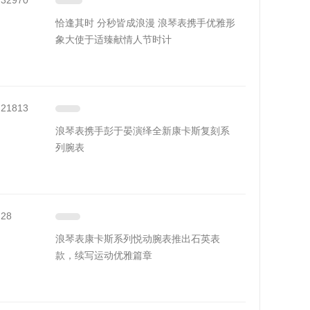
32970
恰逢其时 分秒皆成浪漫 浪琴表携手优雅形
象大使于适臻献情人节时计
21813
浪琴表携手彭于晏演绎全新康卡斯复刻系
列腕表
28
浪琴表康卡斯系列悦动腕表推出石英表
款，续写运动优雅篇章