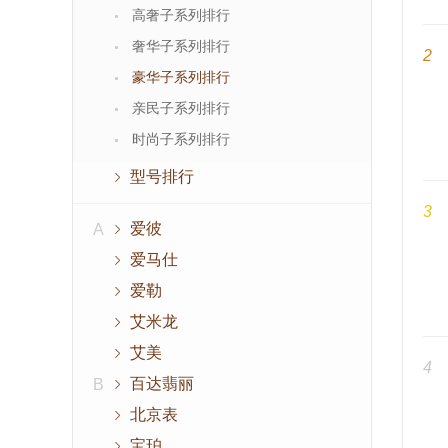
高奢子系列排行
奢华子系列排行
2
豪华子系列排行
亲民子系列排行
时尚子系列排行
型号排行
3
爱彼
A
爱马仕
爱勒
艾米龙
艾美
4
百达翡丽
B
北京表
宝珀