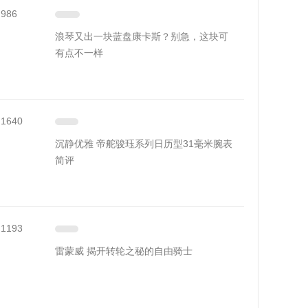
986
浪琴又出一块蓝盘康卡斯？别急，这块可
有点不一样
1640
沉静优雅 帝舵骏珏系列日历型31毫米腕表
简评
1193
雷蒙威 揭开转轮之秘的自由骑士