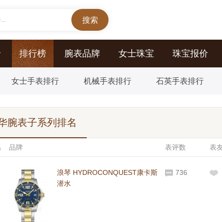
..
价
排行榜
腕表品牌
女士珠宝
珠宝报价
女士手表排行
机械手表排行
石英手表排行
华腕表子系列排名
名
品牌
表评数
表
浪琴 HYDROCONQUEST康卡斯
736
潜水