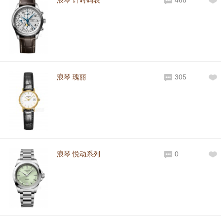
浪琴 计时码表
468
浪琴 瑰丽
305
浪琴 悦动系列
0