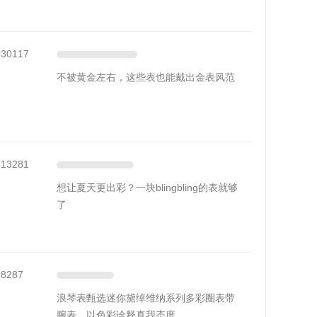
30117
不被黄金左右，这些表也能戴出金表风范
13281
想让夏天更出彩？一块blingbling的表就够
了
8287
浪琴表甄选迷你黛绰维纳系列多彩圈表带
腕表，以色彩诠释真我态度