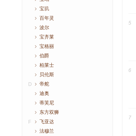
宝玑
百年灵
5
波尔
宝齐莱
宝格丽
伯爵
柏莱士
6
贝伦斯
帝舵
D
迪奥
蒂芙尼
东方双狮
7
飞亚达
F
法穆兰