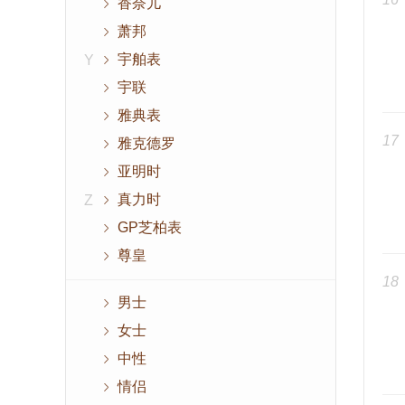
香奈儿
萧邦
宇舶表
Y
宇联
雅典表
17
雅克德罗
亚明时
真力时
Z
GP芝柏表
尊皇
18
男士
女士
中性
情侣