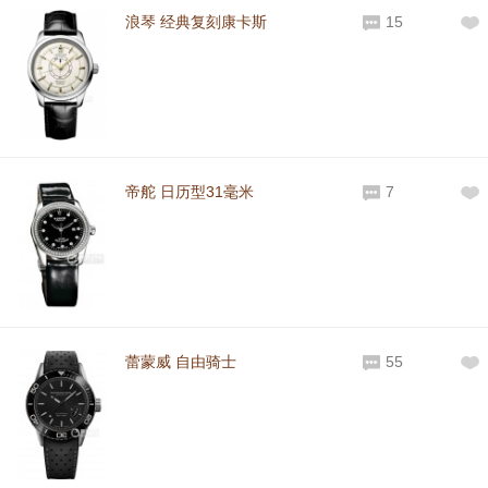
浪琴 经典复刻康卡斯
15
帝舵 日历型31毫米
7
蕾蒙威 自由骑士
55