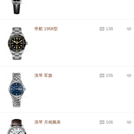
帝舵 1958型
138
浪琴 军旗
235
浪琴 月相腕表
106