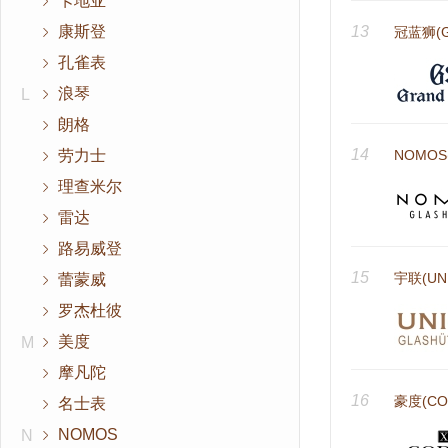
卡地亚
康斯登
13
冠蓝狮(Gr
孔雀表
浪琴
L
朗格
14
劳力士
NOMOS
理查米尔
雷达
路易威登
15
宇联(UN
蕾蒙威
罗杰杜彼
美度
M
摩凡陀
16
豪度(CO
名士表
NOMOS
N