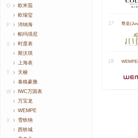
欧米茄
O
欧瑞玺
17
尊皇(Juv
沛纳海
P
帕玛强尼
时度表
S
斯沃琪
18
WEMPE
上海表
天梭
T
泰格豪雅
IWC万国表
W
万宝龙
WEMPE
雪铁纳
X
西铁城