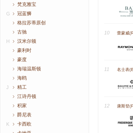
梵克雅宝
冠蓝狮
G
格拉苏蒂原创
古驰
10
蕾蒙威(Ra
汉米尔顿
H
豪利时
豪度
海瑞温斯顿
11
名士表(Ba
海鸥
精工
J
江诗丹顿
积家
12
康斯登(Fre
爵尼表
卡西欧
K