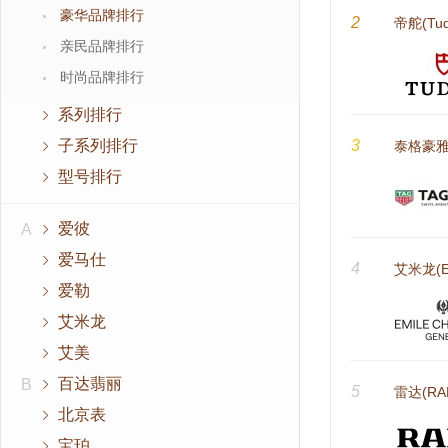
豪华品牌排行
2
帝舵(Tud
亲民品牌排行
时尚品牌排行
系列排行
子系列排行
3
泰格豪雅(
型号排行
爱彼
A
爱马仕
4
艾米龙(Emi
爱勒
艾米龙
艾美
百达翡丽
B
5
雷达(RA
北京表
宝珀