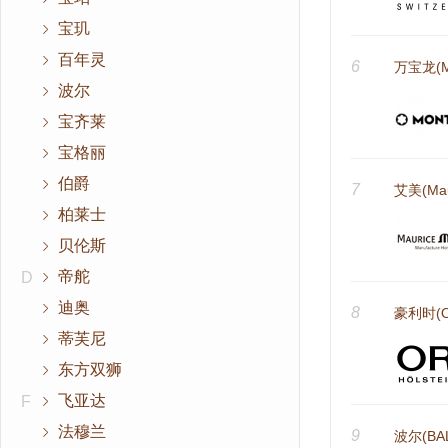
宝玑
百年灵
6
万宝龙(M
波尔
宝齐莱
宝格丽
伯爵
7
艾美(Maur
柏莱士
贝伦斯
帝舵
D
迪奥
8
豪利时(Or
蒂芙尼
东方双狮
飞亚达
F
法穆兰
9
波尔(BAL